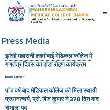
Skip
महारानी लक्ष्मीबाई मेडिकल कॉलेज, झांसी
MAHARANI LAXMIBAI
to
MEDICAL COLLEGE JHANSI
content
Affiliated to Atal Bihari Vajpayee Medical University,
Lucknow
Press Media
झांसी महारानी लक्ष्मीबाई मेडिकल कॉलेज में
झांसी
महारानी
गणतंत्र दिवस का झंडा रोहण कार्यक्रम
लक्ष्मीबाई
मेडिकल
Read More »
कॉलेज
में
पांच वर्ष बाद मेडिकल कॉलेज को मिला स्थायी
पांच
गणतंत्र
वर्ष
प्रधानाचार्य, प्रो. शिव कुमार ने 378 दिन बाद
दिवस
बाद
का
संभाला पद
मेडिकल
झंडा