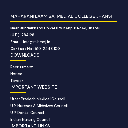
MAHARANI LAXMIBAI MEDIAL COLLEGE JHANSI
Near Bundelkhand University, Kanpur Road, Jhansi
(U.P.)-284128
Email
: info@mlbmcj.in
Contact No
: 510-244 0100
DOWNLOADS
Recruitment
Notice
Tender
IMPORTANT WEBSITE
Uttar Pradesh Medical Council
U.P. Nureses & Midwives Council
U.P. Dental Council
Indian Nursing Council
IMPORTANT LINKS